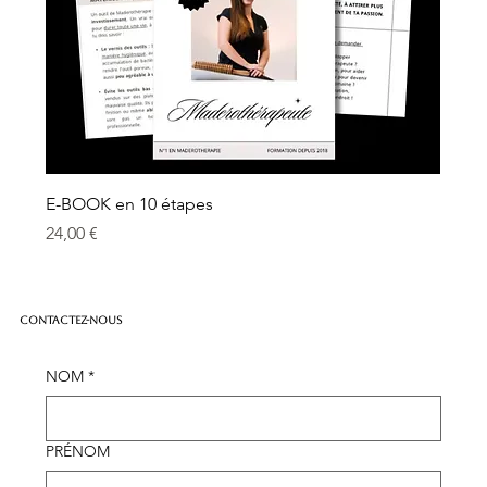
E-BOOK en 10 étapes
Prix
24,00 €
Contactez-nous
NOM
*
PRÉNOM