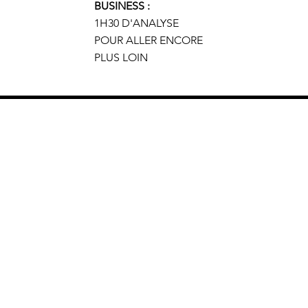
BUSINESS :
1H30 D'ANALYSE
POUR ALLER ENCORE
PLUS LOIN
GAGNEZ PLUS, ATTIREZ PLUS DE CLIENTS &
STRUCTUREZ VOTRE BUSINESS
Accèder à mon e-book