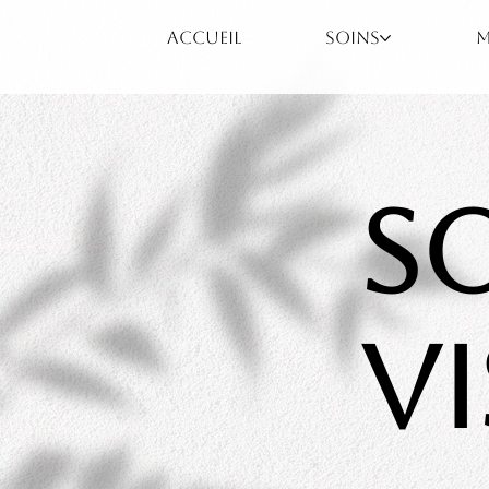
ACCUEIL
SOINS
M
S
V